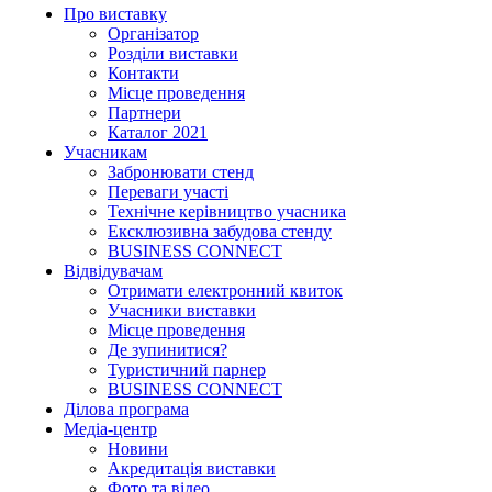
Про виставку
Організатор
Розділи виставки
Контакти
Місце проведення
Партнери
Каталог 2021
Учасникам
Забронювати стенд
Переваги участі
Технічне керівництво учасника
Ексклюзивна забудова стенду
BUSINESS CONNECT
Відвідувачам
Отримати електронний квиток
Учасники виставки
Місце проведення
Де зупинитися?
Туристичний парнер
BUSINESS CONNECT
Ділова програма
Медіа-центр
Новини
Акредитація виставки
Фото та відео