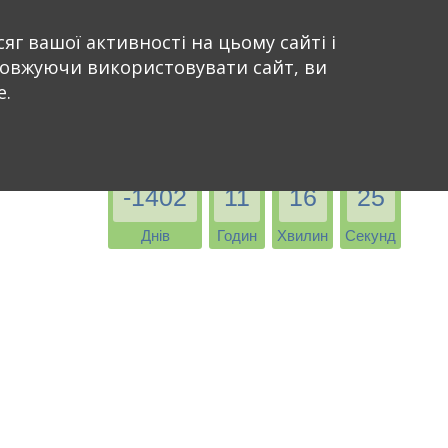
яг вашої активності на цьому сайті і
довжуючи використовувати сайт, ви
e.
-1402
11
16
25
Днів
Годин
Хвилин
Секунд