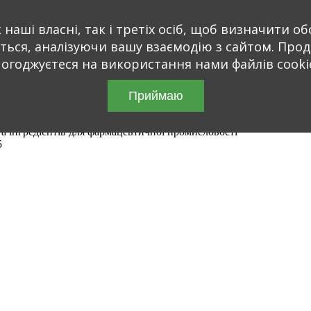
наші власні, так і третіх осіб, щоб визначити обс
ються, аналізуючи вашу взаємодію з сайтом. Про
огоджуєтеся на використання нами файлів cooki
Приймаю
а інгредієнтів для фармацевтичної промисловості
5