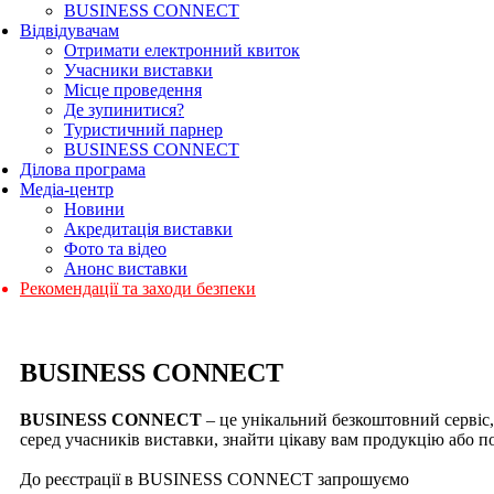
BUSINESS CONNECT
Відвідувачам
Отримати електронний квиток
Учасники виставки
Місце проведення
Де зупинитися?
Туристичний парнер
BUSINESS CONNECT
Ділова програма
Медіа-центр
Новини
Акредитація виставки
Фото та відео
Анонс виставки
Рекомендації та заходи безпеки
BUSINESS CONNECT
BUSINESS CONNECT
– це унікальний безкоштовний сервіс,
серед учасників виставки, знайти цікаву вам продукцію або п
До реєстрації в BUSINESS CONNECT запрошуємо