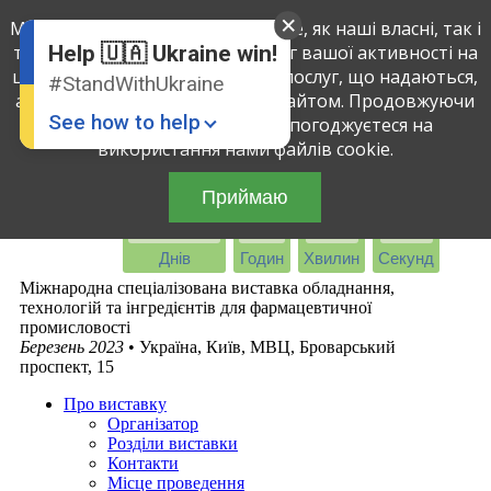
Ми використовуємо файли cookie, як наші власні, так і
English
Ukrainian
третіх осіб, щоб визначити обсяг вашої активності на
Help 🇺🇦 Ukraine win!
цьому сайті і поліпшити якість послуг, що надаються,
#StandWithUkraine
аналізуючи вашу взаємодію з сайтом. Продовжуючи
See how to help
використовувати сайт, ви погоджуєтеся на
використання нами файлів cookie.
Приймаю
-1403
-8
12
27
Днів
Годин
Хвилин
Секунд
Міжнародна спеціалізована виставка обладнання,
технологій та інгредієнтів для фармацевтичної
промисловості
Donate
💸
Березень 2023
• Україна, Київ, МВЦ, Броварський
проспект, 15
Support Ukraine
❤
Про виставку
Share this widget
📌
Організатор
Розділи виставки
Контакти
Місце проведення