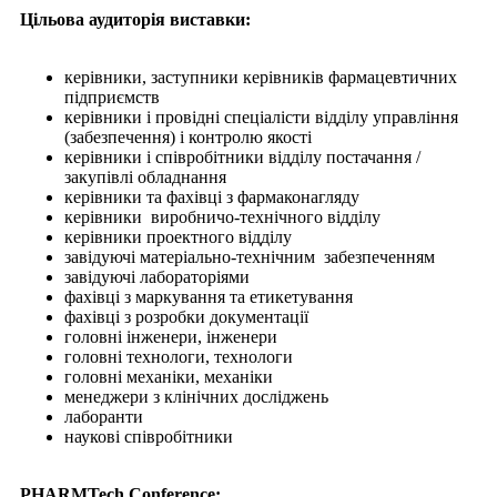
Цільова аудиторія виставки:
керівники, заступники керівників фармацевтичних
підприємств
керівники і провідні спеціалісти відділу управління
(забезпечення) і контролю якості
керівники і співробітники відділу постачання /
закупівлі обладнання
керівники та фахівці з фармаконагляду
керівники виробничо-технічного відділу
керівники проектного відділу
завідуючі матеріально-технічним забезпеченням
завідуючі лабораторіями
фахівці з маркування та етикетування
фахівці з розробки документації
головні інженери, інженери
головні технологи, технологи
головні механіки, механіки
менеджери з клінічних досліджень
лаборанти
наукові співробітники
PHARMTech Сonference: