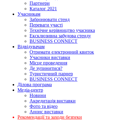
Партнери
Каталог 2021
Учасникам
Забронювати стенд
Переваги участі
Технічне керівництво учасника
Ексклюзивна забудова стенду
BUSINESS CONNECT
Відвідувачам
Отримати електронний квиток
Учасники виставки
Місце проведення
Де зупинитися?
Туристичний парнер
BUSINESS CONNECT
Ділова програма
Медіа-центр
Новини
Акредитація виставки
Фото та відео
Анонс виставки
Рекомендації та заходи безпеки