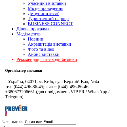
Учасники виставки
Місце проведення
Де зупинитися?
Туристичний парнер
BUSINESS CONNECT
Ділова програма
Медіа-центр
Новини
Акредитація виставки
Фото та відео
Анонс виставки
Рекомендації та заходи безпеки
Організатор виставки
Україна, 04071, м. Київ, вул. Верхній Вал, №4а
тел. (044) 496-86-45; факс: (044) 496-86-46
+380673206661 (для повідомлень VIBER / WhatsApp /
Telegram)
User name: