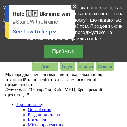
Ми використовуємо файли cookie, як наші власні, так і
English
Ukrainian
третіх осіб, щоб визначити обсяг вашої активності на
Help 🇺🇦 Ukraine win!
цьому сайті і поліпшити якість послуг, що надаються,
#StandWithUkraine
аналізуючи вашу взаємодію з сайтом. Продовжуючи
See how to help
використовувати сайт, ви погоджуєтеся на
використання нами файлів cookie.
Приймаю
-1403
-5
-3
43
Днів
Годин
Хвилин
Секунд
Міжнародна спеціалізована виставка обладнання,
технологій та інгредієнтів для фармацевтичної
промисловості
Donate
💸
Березень 2023
• Україна, Київ, МВЦ, Броварський
проспект, 15
Support Ukraine
❤
Про виставку
Share this widget
📌
Організатор
Розділи виставки
Контакти
Місце проведення