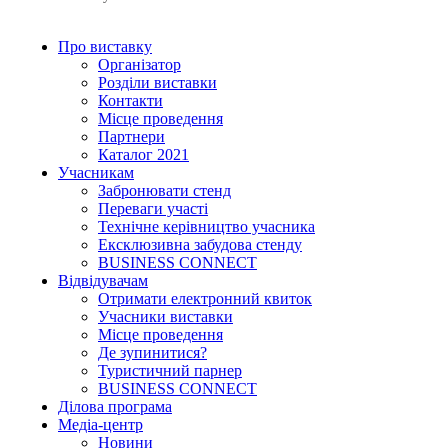
Про виставку
Організатор
Розділи виставки
Контакти
Місце проведення
Партнери
Каталог 2021
Учасникам
Забронювати стенд
Переваги участі
Технічне керівництво учасника
Ексклюзивна забудова стенду
BUSINESS CONNECT
Відвідувачам
Отримати електронний квиток
Учасники виставки
Місце проведення
Де зупинитися?
Туристичний парнер
BUSINESS CONNECT
Ділова програма
Медіа-центр
Новини