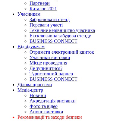
Партнери
Каталог 2021
Учасникам
Забронювати стенд
Переваги участі
Технічне керівництво учасника
Ексклюзивна забудова стенду
BUSINESS CONNECT
Відвідувачам
Отримати електронний квиток
Учасники виставки
Місце проведення
Де зупинитися?
Туристичний парнер
BUSINESS CONNECT
Ділова програма
Медіа-центр
Новини
Акредитація виставки
Фото та відео
Анонс виставки
Рекомендації та заходи безпеки