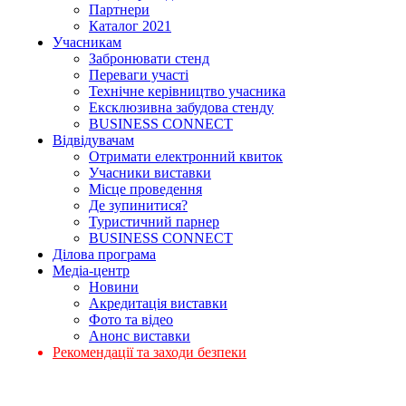
Партнери
Каталог 2021
Учасникам
Забронювати стенд
Переваги участі
Технічне керівництво учасника
Ексклюзивна забудова стенду
BUSINESS CONNECT
Відвідувачам
Отримати електронний квиток
Учасники виставки
Місце проведення
Де зупинитися?
Туристичний парнер
BUSINESS CONNECT
Ділова програма
Медіа-центр
Новини
Акредитація виставки
Фото та відео
Анонс виставки
Рекомендації та заходи безпеки