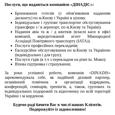
Послуги, що надаються компанією «ДІНАДІС»:
Бронювання готелів (з обов'язковим наданням
дисконту) по м.Києву і Україні в цілому.
Індивідуальне і групове транспортне обслуговування
(трансфери з / в аеропорт, по м.Києву та Україні).
Надання авіа та ж / д квитків (власні каси в офісі
компанії, акредитований агент Міжнародної
Асоціації Повітряного транспорту (ІATA)).
Послуги професійних перекладачів;
Екскурсійне обслуговування по м.Києву та Україною
(індивідуально і для груп);
Послуги гідів (в т.ч з перекладом на різні ін. Мови);
Візова підтримка і страхування;
За роки успішної роботи, компанія «DINADIS»
зарекомендувала себе, як надійний діловий партнер,
незамінний помічник в організації відряджень,
конференцій, семінарів, тренінгів, а, також, групових та
індивідуальних подорожей та відпочинку по всій території
України і за кордоном.
Будемо раді бачити Вас в числі наших Клієнтів.
Подорожуйте із задоволенням!