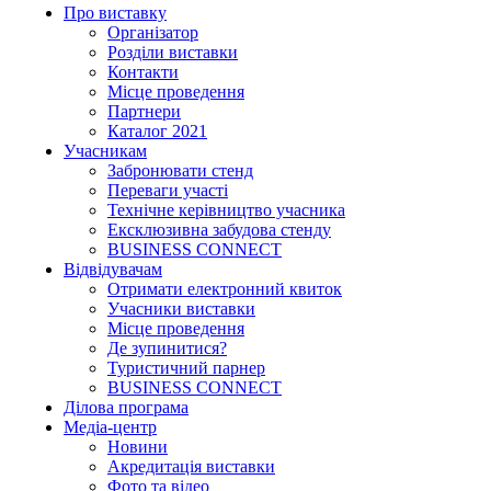
Про виставку
Організатор
Розділи виставки
Контакти
Місце проведення
Партнери
Каталог 2021
Учасникам
Забронювати стенд
Переваги участі
Технічне керівництво учасника
Ексклюзивна забудова стенду
BUSINESS CONNECT
Відвідувачам
Отримати електронний квиток
Учасники виставки
Місце проведення
Де зупинитися?
Туристичний парнер
BUSINESS CONNECT
Ділова програма
Медіа-центр
Новини
Акредитація виставки
Фото та відео