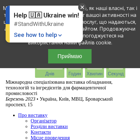
Ми використовуємо файли cookie, як наші власні, так і
English
Ukrainian
третіх осіб, щоб визначити обсяг вашої активності на
Help 🇺🇦 Ukraine win!
цьому сайті і поліпшити якість послуг, що надаються,
#StandWithUkraine
аналізуючи вашу взаємодію з сайтом. Продовжуючи
See how to help
використовувати сайт, ви погоджуєтеся на
використання нами файлів cookie.
Приймаю
-1405
-9
21
11
Днів
Годин
Хвилин
Секунд
Міжнародна спеціалізована виставка обладнання,
технологій та інгредієнтів для фармацевтичної
промисловості
Donate
💸
Березень 2023
• Україна, Київ, МВЦ, Броварський
проспект, 15
Support Ukraine
❤
Про виставку
Share this widget
📌
Організатор
Розділи виставки
Контакти
Місце проведення